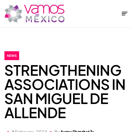
Fundación
Vamos
México
NEWS
STRENGTHENING
ASSOCIATIONS IN
SAN MIGUEL DE
ALLENDE
8 February, 2024
By
fvmw3bm@st3r