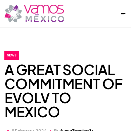
Fundación
Vamos
México
NEWS
A GREAT SOCIAL
COMMITMENT OF
EVOLV TO
MEXICO
9 February, 2024
By
fvmw3bm@st3r