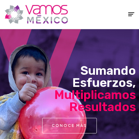
Fundación
Vamos
México
Sumando
Esfuerzos,
Multiplicamos
Resultados
CONOCE MÁS