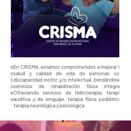
ndo el
En CRISMA, estamos comprometidos a mejorar la
En A
yendo
salud y calidad de vida de personas con
con d
salud,
discapacidad motriz y/o intelectual, brindándoles
sill
uturo
servicios de rehabilitación física integral.
Crean
arcar
Ofreciendo servicios de hidroterapia, terapia
oport
as de
auditiva y de lenguaje, terapia física pediátrica,
sus f
terapia neurológica y psicológica.
vida 